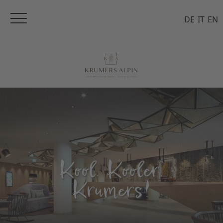
DE
IT
EN
Kool. Kooler.
Krumers!