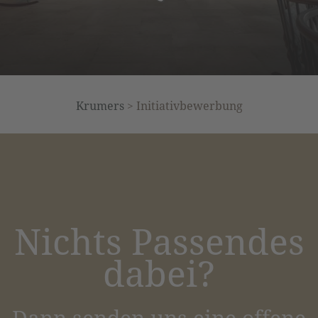
Krumers
>
Initiativbewerbung
Nichts Passendes
dabei?
Dann senden uns eine offene