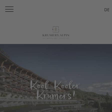
DE
Kool. Kooler.
Krumers!